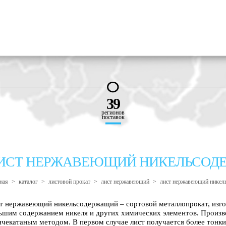
39
регионов
поставок
ИСТ НЕРЖАВЕЮЩИЙ НИКЕЛЬСОД
ная
>
каталог
>
листовой прокат
>
лист нержавеющий
>
лист нержавеющий никел
т нержавеющий никельсодержащий – сортовой металлопрокат, изгот
ьшим содержанием никеля и других химических элементов. Произв
ячекатаным методом. В первом случае лист получается более тонк