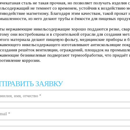
ячекатаная сталь не такая прочная, но позволяет получать издели
ельсодержащий не темнеет со временем, устойчив к воздействию м
тиводействие магнетизму. Благодаря этим качествам, такой прокат
мышленности, из него делают трубы и ёмкости для пищевых продук
ты нержавеющие никельсодержащие хорошо поддаются резке, сварк
тому они востребованы и в строительной отрасли для создания мет
этого материала делают пищевую фольгу, медицинские приборы и б
жавеющего никельсодержащего изготавливают антискользящие пок
 создания решёток вентиляции, ограждений, площадок на промышле
жавеющие безникелевые подвергают термообработки, что придаёт
ротивление коррозии.
ТПРАВИТЬ ЗАЯВКУ