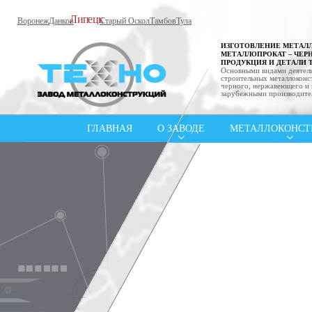
Липецк
Воронеж
Данков
Старый Оскол
Тамбов
Тула
ИЗГОТОВЛЕНИЕ МЕТАЛ
МЕТАЛЛОПРОКАТ – ЧЕР
ПРОДУКЦИЯ И ДЕТАЛИ 
Основными видами деятель
строительных металлоконст
черного, нержавеющего и 
зарубежными производите
ГЛАВНАЯ
О ЗАВОДЕ
МЕТАЛЛОКОНСТ