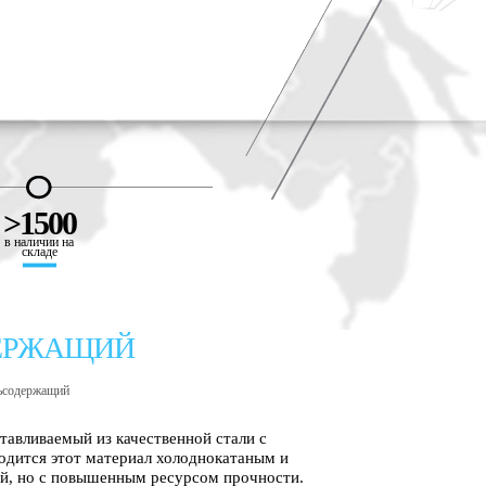
>1500
в наличии на
складе
ЕРЖАЩИЙ
ьсодержащий
авливаемый из качественной стали с
одится этот материал холоднокатаным и
ий, но с повышенным ресурсом прочности.