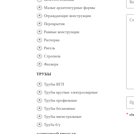
Малые архитектурные формы
Ограждающие конструкции
Перекрытия
Рамные конструкции
Распорка
Ригель
Стропила
Фахверк
ТРУБЫ
Трубы ВГП
Трубы круглые электросварные
Трубы профильные
Трубы бесшовные
*
обя
Трубы магистральные
Труба б/у