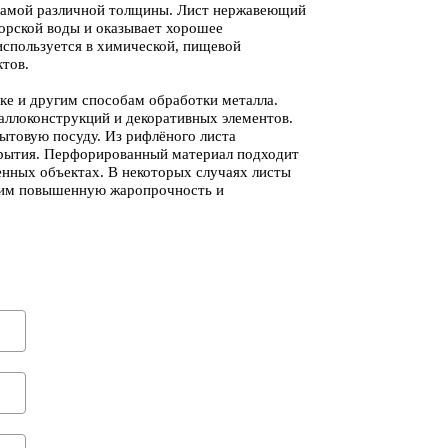
я самой различной толщины. Лист нержавеющий
орской воды и оказывает хорошее
 используется в химической, пищевой
тов.
е и другим способам обработки металла.
аллоконструкций и декоративных элементов.
ытовую посуду. Из рифлёного листа
рытия. Перфорированный материал подходит
нных объектах. В некоторых случаях листы
 им повышенную жаропрочность и