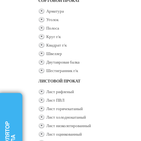
СОРТОВОЙ ПРОКАТ
Арматура
Уголок
Полоса
Круг г/к
Квадрат г/к
Швеллер
Двутавровая балка
Шестигранник г/к
ЛИСТОВОЙ ПРОКАТ
Лист рифленый
Лист ПВЛ
Лист горячекатаный
Лист холоднокатаный
КАЛЬКУЛЯТОР
Лист низколегированный
Лист оцинкованный