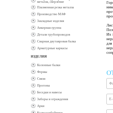
металла, сверление
Гор
ник
Плазменная резка металла
про
Производство МАФ
про
Закладные изделия
Лис
Анкерная группа
Поэ
Их 
Детали трубопроводов
нер
Сварная двутавровая балка
для
нер
Арматурные каркасы
соп
ИЗДЕЛИЯ
Колонные балки
О
Фермы
Связи
Прогоны
Беседки и навесы
Заборы и ограждения
Арки
Колесоотбойники