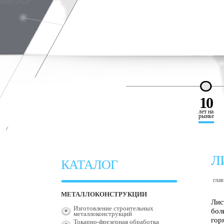
10
лет на
рынке
Л
КАТАЛОГ
глав
МЕТАЛЛОКОНСТРУКЦИИ
Лис
Изготовление строительных
бол
металлоконструкций
гор
Токарно-фрезерная обработка