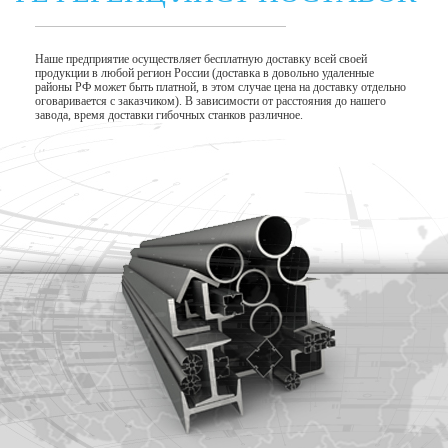
Наше предприятие осуществляет бесплатную доставку всей своей
продукции в любой регион России (доставка в довольно удаленные
районы РФ может быть платной, в этом случае цена на доставку отдельно
оговаривается с заказчиком). В зависимости от расстояния до нашего
завода, время доставки гибочных станков различное.