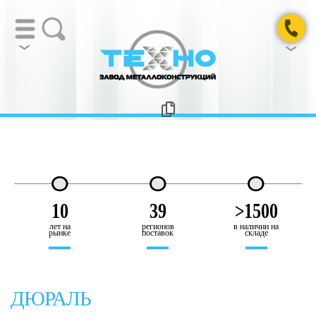
10
39
>1500
лет на
регионов
в наличии на
рынке
поставок
складе
ДЮРАЛЬ