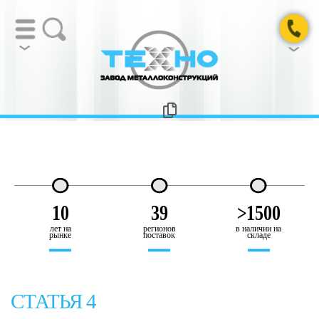
10
39
>1500
лет на
регионов
в наличии на
рынке
поставок
складе
СТАТЬЯ 4